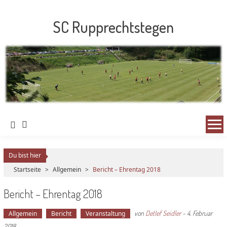
SC Rupprechtstegen
Du bist hier
Startseite
>
Allgemein
>
Bericht – Ehrentag 2018
Bericht – Ehrentag 2018
von
Detlef Seidler
-
4. Februar
Allgemein
Bericht
Veranstaltung
2018