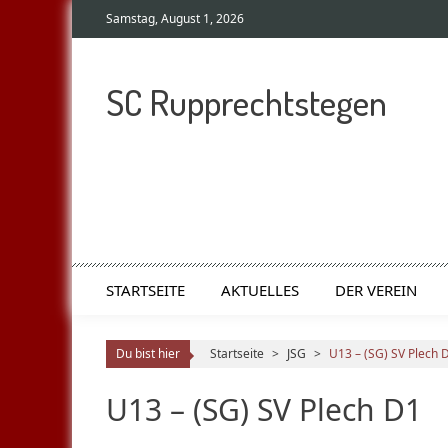
Samstag, August 1, 2026
SC Rupprechtstegen
STARTSEITE
AKTUELLES
DER VEREIN
Du bist hier
Startseite
>
JSG
>
U13 – (SG) SV Plech 
U13 – (SG) SV Plech D1