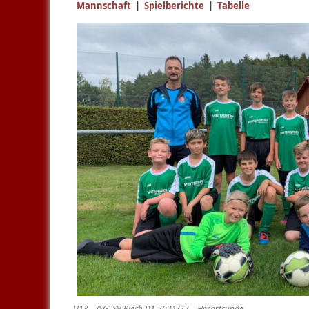
Mannschaft
|
Spielberichte
|
Tabelle
U13 – (SG) SV Plech D1 2021/22 – Herbstrunde