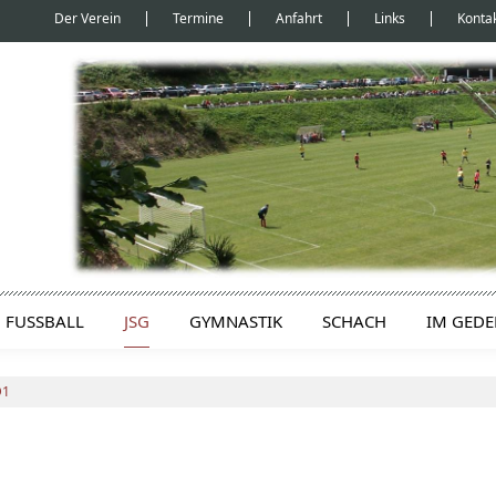
Der Verein
Termine
Anfahrt
Links
Konta
FUSSBALL
JSG
GYMNASTIK
SCHACH
IM GED
D1