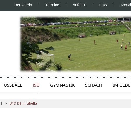
Der Verein
Termine
Anfahrt
Links
Konta
FUSSBALL
JSG
GYMNASTIK
SCHACH
IM GED
D1
>
U13 D1 – Tabelle