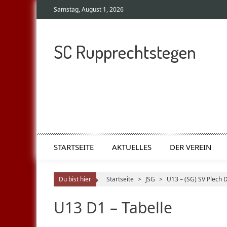
Samstag, August 1, 2026
SC Rupprechtstegen
STARTSEITE
AKTUELLES
DER VEREIN
Du bist hier
Startseite
>
JSG
>
U13 – (SG) SV Plech 
U13 D1 – Tabelle