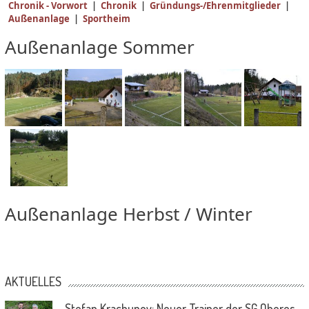
Chronik - Vorwort
|
Chronik
|
Gründungs-/Ehrenmitglieder
|
Außenanlage
|
Sportheim
Außenanlage Sommer
Außenanlage Herbst / Winter
AKTUELLES
Stefan Krachunov: Neuer Trainer der SG Oberes