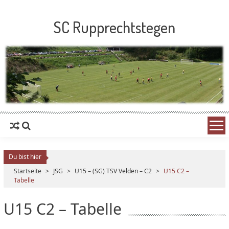
SC Rupprechtstegen
Du bist hier
Startseite
>
JSG
>
U15 – (SG) TSV Velden – C2
>
U15 C2 –
Tabelle
U15 C2 – Tabelle