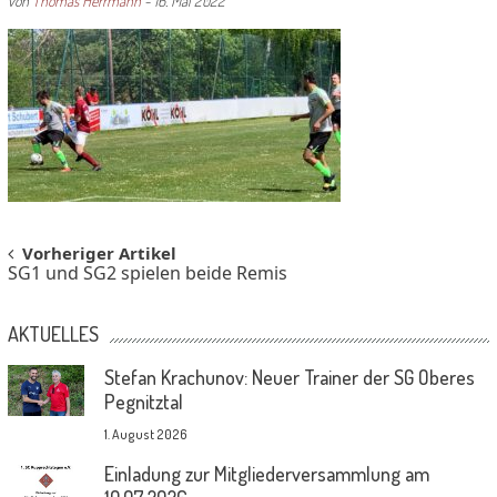
von
Thomas Herrmann
-
16. Mai 2022
Post
Vorheriger Artikel
SG1 und SG2 spielen beide Remis
navigation
AKTUELLES
Stefan Krachunov: Neuer Trainer der SG Oberes
Pegnitztal
1. August 2026
Einladung zur Mitgliederversammlung am