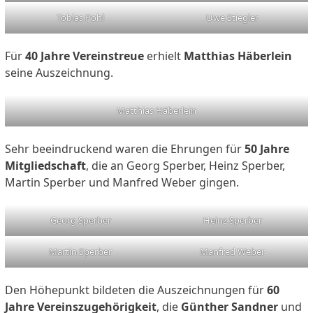
Tobias Pohl
Uwe Stiegler
Für
40 Jahre Vereinstreue
erhielt
Matthias Häberlein
seine Auszeichnung.
Matthias Häberlein
Sehr beeindruckend waren die Ehrungen für
50 Jahre
Mitgliedschaft
, die an Georg Sperber, Heinz Sperber,
Martin Sperber und Manfred Weber gingen.
Georg Sperber
Heinz Sperber
Martin Sperber
Manfred Weber
Den Höhepunkt bildeten die Auszeichnungen für
60
Jahre Vereinszugehörigkeit
, die
Günther Sandner
und