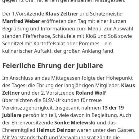
gegen 12 Uhr mit einem gemeinsamen Mittagessen.
Der 1.Vorsitzende
Klaus Zeltner
und Schatzmeister
Manfred Weber
eröffneten den Tag mit einer kurzen
Begrüßung und Informationen zum Menü. Zur Auswahl
standen Pfefferhaxe, Schäufele mit Kloß und Soß sowie
Schnitzel mit Kartoffelsalat oder Pommes – ein
kulinarischer Auftakt, der großen Anklang fand.
Feierliche Ehrung der Jubilare
Im Anschluss an das Mittagessen folgte der Höhepunkt
des Tages: die Ehrung der langjährigen Mitglieder.
Klaus
Zeltner
und der 2. Vorsitzende
Roland Wolf
überreichten die BLSV-Urkunden für treue
Vereinszugehörigkeit. Insgesamt nahmen
13 der 19
Jubilare
persönlich teil, viele davon in Begleitung. Auch
der Ehrenvorsitzende
Sönke Mielewski
und das
Ehrenmitglied
Helmut Deinzer
waren unter den Gästen.
Mit Vorstandschaft und Verwaltungsrat zählte die