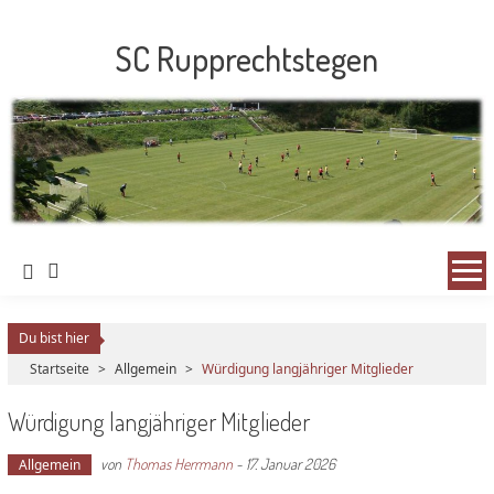
SC Rupprechtstegen
Du bist hier
Startseite
>
Allgemein
>
Würdigung langjähriger Mitglieder
Würdigung langjähriger Mitglieder
von
Thomas Herrmann
-
17. Januar 2026
Allgemein