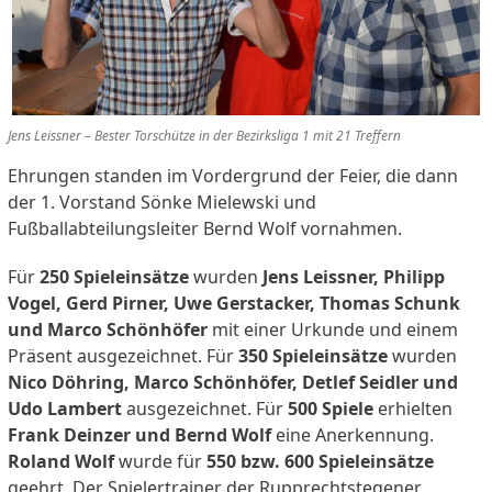
Jens Leissner – Bester Torschütze in der Bezirksliga 1 mit 21 Treffern
Ehrungen standen im Vordergrund der Feier, die dann
der 1. Vorstand Sönke Mielewski und
Fußballabteilungsleiter Bernd Wolf vornahmen.
Für
250 Spieleinsätze
wurden
Jens Leissner, Philipp
Vogel, Gerd Pirner, Uwe Gerstacker, Thomas Schunk
und Marco Schönhöfer
mit einer Urkunde und einem
Präsent ausgezeichnet. Für
350 Spieleinsätze
wurden
Nico Döhring, Marco Schönhöfer, Detlef Seidler und
Udo Lambert
ausgezeichnet. Für
500 Spiele
erhielten
Frank Deinzer und Bernd Wolf
eine Anerkennung.
Roland Wolf
wurde für
550 bzw. 600 Spieleinsätze
geehrt. Der Spielertrainer der Rupprechtstegener