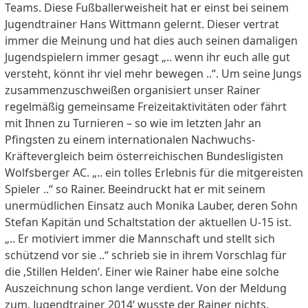
Teams. Diese Fußballerweisheit hat er einst bei seinem
Jugendtrainer Hans Wittmann gelernt. Dieser vertrat
immer die Meinung und hat dies auch seinen damaligen
Jugendspielern immer gesagt „.. wenn ihr euch alle gut
versteht, könnt ihr viel mehr bewegen ..“. Um seine Jungs
zusammenzuschweißen organisiert unser Rainer
regelmäßig gemeinsame Freizeitaktivitäten oder fährt
mit Ihnen zu Turnieren – so wie im letzten Jahr an
Pfingsten zu einem internationalen Nachwuchs-
Kräftevergleich beim österreichischen Bundesligisten
Wolfsberger AC. „.. ein tolles Erlebnis für die mitgereisten
Spieler ..“ so Rainer. Beeindruckt hat er mit seinem
unermüdlichen Einsatz auch Monika Lauber, deren Sohn
Stefan Kapitän und Schaltstation der aktuellen U-15 ist.
„.. Er motiviert immer die Mannschaft und stellt sich
schützend vor sie ..“ schrieb sie in ihrem Vorschlag für
die ‚Stillen Helden‘. Einer wie Rainer habe eine solche
Auszeichnung schon lange verdient. Von der Meldung
zum‚ Jugendtrainer 2014‘ wusste der Rainer nichts.