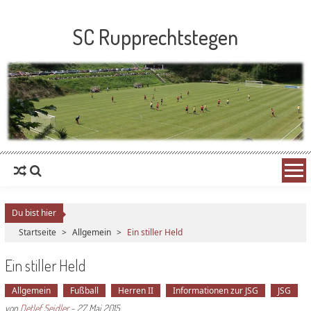
SC Rupprechtstegen
Du bist hier
Startseite
>
Allgemein
>
Ein stiller Held
Ein stiller Held
Allgemein
Fußball
Herren II
Informationen zur JSG
JSG
von
Detlef Seidler
-
27. Mai 2015