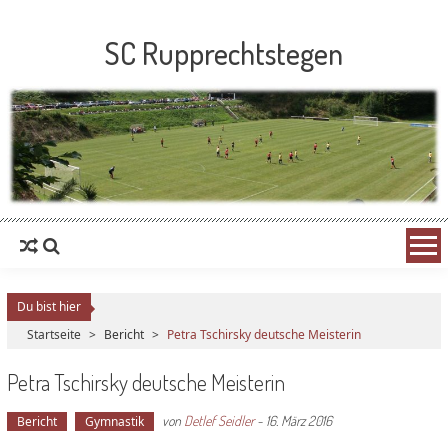
SC Rupprechtstegen
Du bist hier
Startseite
>
Bericht
>
Petra Tschirsky deutsche Meisterin
Petra Tschirsky deutsche Meisterin
von
Detlef Seidler
-
16. März 2016
Bericht
Gymnastik