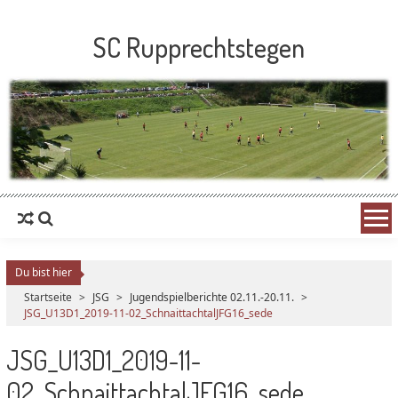
SC Rupprechtstegen
Du bist hier
Startseite
>
JSG
>
Jugendspielberichte 02.11.-20.11.
>
JSG_U13D1_2019-11-02_SchnaittachtalJFG16_sede
JSG_U13D1_2019-11-
02_SchnaittachtalJFG16_sede