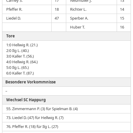
Carney S.
17
Neumüller J.
13
Pfeffer R.
18
Richter L.
14
Liedel D.
47
Sperber A.
15
Huber T.
16
Tore
1:0 Hellwig R. (21.)
2:0 Ilg L. (40.)
3:0 Kaller T. (56.)
4:0 Hellwig R. (64.)
5:0 Ilg L. (65.)
6:0 Kaller T. (87.)
Besondere Vorkommnisse
–
Wechsel SC Happurg
55. Zimmermann P. (3) für Spielman B. (4)
73. Liedel D. (47) für Hellwig R. (7)
76. Pfeffer R. (18) für Ilg L. (27)