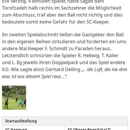
Eck verzog. 4 Minuten später, hatte Sajjad Bani
Torofzadeh halb rechts im Sechzehner die Möglichkeit
zum Abschluss, traf aber den Ball nicht richtig und dies
bedeutete somit keine Gefahr für den SC-Keeper.
Im zweiten Spielabschnitt ließen die Gastgeber den Ball
in den eigenen Reihen zirkulieren und forderten ein ums
andere Mal Keeper F. Schmidt zu Paraden heraus.
Letztendlich schnürten die Spieler R. Hellwig, T. Kaller
und L. Ilg jeweils ihren Doppelpack und das Spiel endete
6:0. Wie sagte einst Gerhard Delling
„.. die Luft, die nie drin
war, ist aus diesem Spiel raus ..“
.
Startaufstellung
SC Happurg
SG Oberes Pegnitztal II