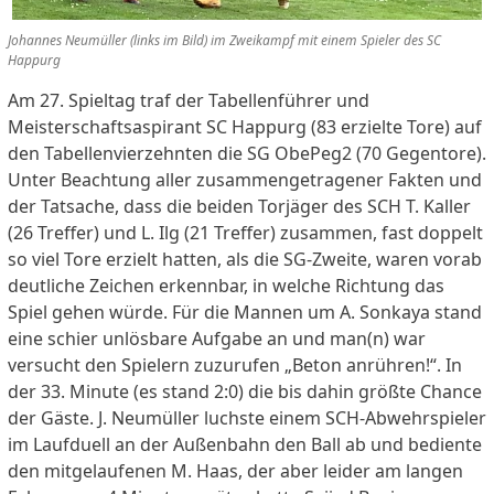
Johannes Neumüller (links im Bild) im Zweikampf mit einem Spieler des SC
Happurg
Am 27. Spieltag traf der Tabellenführer und
Meisterschaftsaspirant SC Happurg (83 erzielte Tore) auf
den Tabellenvierzehnten die SG ObePeg2 (70 Gegentore).
Unter Beachtung aller zusammengetragener Fakten und
der Tatsache, dass die beiden Torjäger des SCH T. Kaller
(26 Treffer) und L. Ilg (21 Treffer) zusammen, fast doppelt
so viel Tore erzielt hatten, als die SG-Zweite, waren vorab
deutliche Zeichen erkennbar, in welche Richtung das
Spiel gehen würde. Für die Mannen um A. Sonkaya stand
eine schier unlösbare Aufgabe an und man(n) war
versucht den Spielern zuzurufen „Beton anrühren!“. In
der 33. Minute (es stand 2:0) die bis dahin größte Chance
der Gäste. J. Neumüller luchste einem SCH-Abwehrspieler
im Laufduell an der Außenbahn den Ball ab und bediente
den mitgelaufenen M. Haas, der aber leider am langen