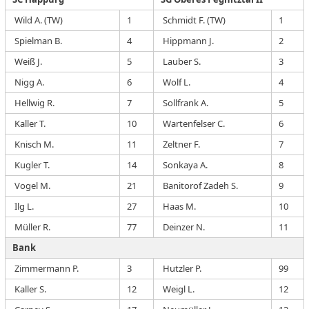
Wild A. (TW)
1
Schmidt F. (TW)
1
Spielman B.
4
Hippmann J.
2
Weiß J.
5
Lauber S.
3
Nigg A.
6
Wolf L.
4
Hellwig R.
7
Sollfrank A.
5
Kaller T.
10
Wartenfelser C.
6
Knisch M.
11
Zeltner F.
7
Kugler T.
14
Sonkaya A.
8
Vogel M.
21
Banitorof Zadeh S.
9
Ilg L.
27
Haas M.
10
Müller R.
77
Deinzer N.
11
Bank
Zimmermann P.
3
Hutzler P.
99
Kaller S.
12
Weigl L.
12