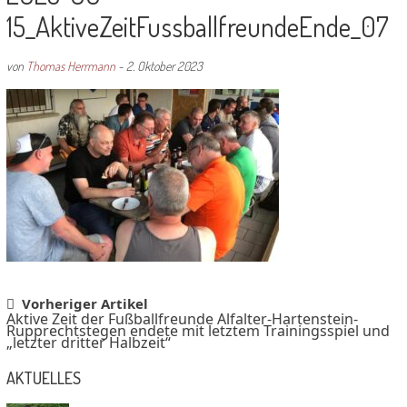
15_AktiveZeitFussballfreundeEnde_07
von
Thomas Herrmann
-
2. Oktober 2023
Post
Vorheriger Artikel
Aktive Zeit der Fußballfreunde Alfalter-Hartenstein-
navigation
Rupprechtstegen endete mit letztem Trainingsspiel und
„letzter dritter Halbzeit“
AKTUELLES