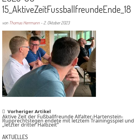
15_AktiveZeitFussballfreundeEnde_18
von
Thomas Herrmann
-
2. Oktober 2023
Post
Vorheriger Artikel
Aktive Zeit der Fußballfreunde Alfalter-Hartenstein-
navigation
Rupprechtstegen endete mit letztem Trainingsspiel und
„letzter dritter Halbzeit“
AKTUELLES