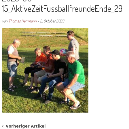
15_AktiveZeitFussballfreundeEnde_29
von
Thomas Herrmann
-
2. Oktober 2023
Post
Vorheriger Artikel