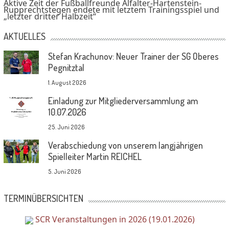
Aktive Zeit der Fußballfreunde Alfalter-Hartenstein-
navigation
Rupprechtstegen endete mit letztem Trainingsspiel und
„letzter dritter Halbzeit“
AKTUELLES
Stefan Krachunov: Neuer Trainer der SG Oberes
Pegnitztal
1. August 2026
Einladung zur Mitgliederversammlung am
10.07.2026
25. Juni 2026
Verabschiedung von unserem langjährigen
Spielleiter Martin REICHEL
5. Juni 2026
TERMINÜBERSICHTEN
SCR Veranstaltungen in 2026 (19.01.2026)