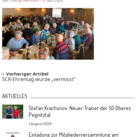
von
Thomas Herrmann
-
11. März 2024
Post
Vorheriger Artikel
SCR-Ehrentag wurde „vermisst“
navigation
AKTUELLES
Stefan Krachunov: Neuer Trainer der SG Oberes
Pegnitztal
1. August 2026
Einladung zur Mitgliederversammlung am