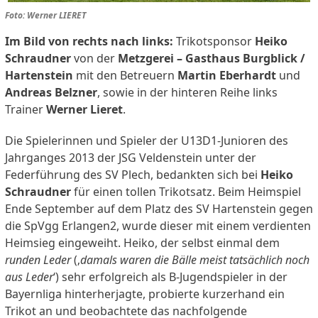
Foto: Werner LIERET
Im Bild von rechts nach links:
Trikotsponsor
Heiko
Schraudner
von der
Metzgerei – Gasthaus Burgblick /
Hartenstein
mit den Betreuern
Martin Eberhardt
und
Andreas Belzner
, sowie in der hinteren Reihe links
Trainer
Werner Lieret
.
Die Spielerinnen und Spieler der U13D1-Junioren des
Jahrganges 2013 der JSG Veldenstein unter der
Federführung des SV Plech, bedankten sich bei
Heiko
Schraudner
für einen tollen Trikotsatz. Beim Heimspiel
Ende September auf dem Platz des SV Hartenstein gegen
die SpVgg Erlangen2, wurde dieser mit einem verdienten
Heimsieg eingeweiht. Heiko, der selbst einmal dem
runden Leder
(‚
damals waren die Bälle meist tatsächlich noch
aus Leder
‘) sehr erfolgreich als B-Jugendspieler in der
Bayernliga hinterherjagte, probierte kurzerhand ein
Trikot an und beobachtete das nachfolgende