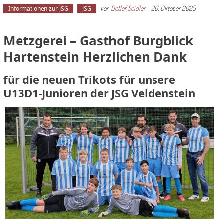
von
Detlef Seidler
-
26. Oktober 2025
Informationen zur JSG
JSG
Metzgerei – Gasthof Burgblick
Hartenstein
Herzlichen Dank
für die neuen Trikots für
unsere
U13D1-Junioren der JSG Veldenstein