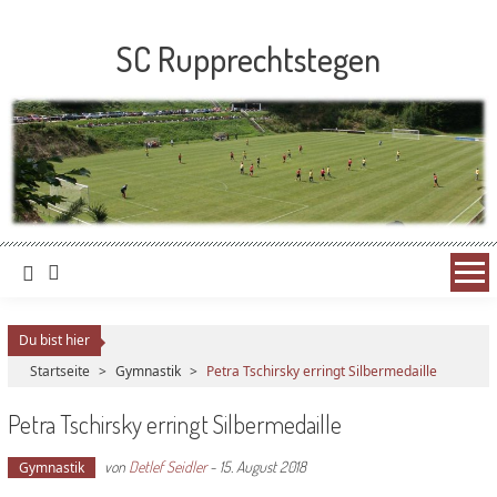
SC Rupprechtstegen
Du bist hier
Startseite
>
Gymnastik
>
Petra Tschirsky erringt Silbermedaille
Petra Tschirsky erringt Silbermedaille
von
Detlef Seidler
-
15. August 2018
Gymnastik