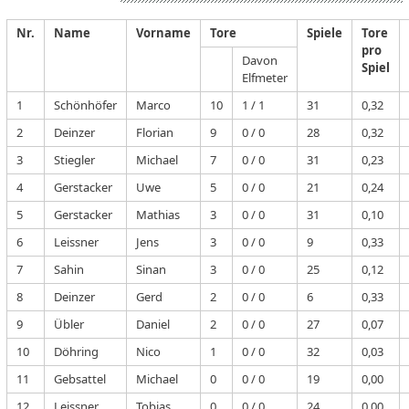
Nr.
Name
Vorname
Tore
Spiele
Tore
pro
Davon
Spiel
Elfmeter
1
Schönhöfer
Marco
10
1 / 1
31
0,32
2
Deinzer
Florian
9
0 / 0
28
0,32
3
Stiegler
Michael
7
0 / 0
31
0,23
4
Gerstacker
Uwe
5
0 / 0
21
0,24
5
Gerstacker
Mathias
3
0 / 0
31
0,10
6
Leissner
Jens
3
0 / 0
9
0,33
7
Sahin
Sinan
3
0 / 0
25
0,12
8
Deinzer
Gerd
2
0 / 0
6
0,33
9
Übler
Daniel
2
0 / 0
27
0,07
10
Döhring
Nico
1
0 / 0
32
0,03
11
Gebsattel
Michael
0
0 / 0
19
0,00
12
Leissner
Tobias
0
0 / 0
24
0,00