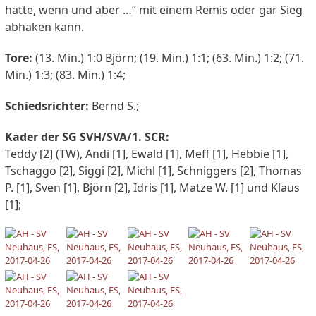
hätte, wenn und aber …“ mit einem Remis oder gar Sieg
abhaken kann.
Tore:
(13. Min.) 1:0 Björn; (19. Min.) 1:1; (63. Min.) 1:2; (71.
Min.) 1:3; (83. Min.) 1:4;
Schiedsrichter:
Bernd S.;
Kader der SG SVH/SVA/1. SCR:
Teddy [2] (TW), Andi [1], Ewald [1], Meff [1], Hebbie [1],
Tschaggo [2], Siggi [2], Michl [1], Schniggers [2], Thomas
P. [1], Sven [1], Björn [2], Idris [1], Matze W. [1] und Klaus
[1];