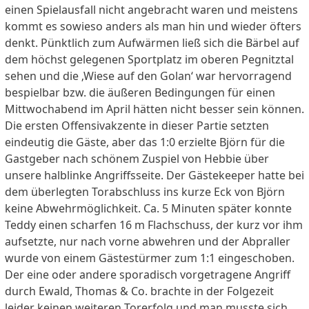
einen Spielausfall nicht angebracht waren und meistens
kommt es sowieso anders als man hin und wieder öfters
denkt. Pünktlich zum Aufwärmen ließ sich die Bärbel auf
dem höchst gelegenen Sportplatz im oberen Pegnitztal
sehen und die ‚Wiese auf den Golan‘ war hervorragend
bespielbar bzw. die äußeren Bedingungen für einen
Mittwochabend im April hätten nicht besser sein können.
Die ersten Offensivakzente in dieser Partie setzten
eindeutig die Gäste, aber das 1:0 erzielte Björn für die
Gastgeber nach schönem Zuspiel von Hebbie über
unsere halblinke Angriffsseite. Der Gästekeeper hatte bei
dem überlegten Torabschluss ins kurze Eck von Björn
keine Abwehrmöglichkeit. Ca. 5 Minuten später konnte
Teddy einen scharfen 16 m Flachschuss, der kurz vor ihm
aufsetzte, nur nach vorne abwehren und der Abpraller
wurde von einem Gästestürmer zum 1:1 eingeschoben.
Der eine oder andere sporadisch vorgetragene Angriff
durch Ewald, Thomas & Co. brachte in der Folgezeit
leider keinen weiteren Torerfolg und man musste sich