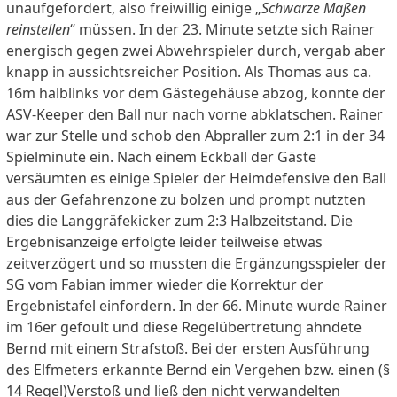
unaufgefordert, also freiwillig einige „
Schwarze Maßen
reinstellen
“ müssen. In der 23. Minute setzte sich Rainer
energisch gegen zwei Abwehrspieler durch, vergab aber
knapp in aussichtsreicher Position. Als Thomas aus ca.
16m halblinks vor dem Gästegehäuse abzog, konnte der
ASV-Keeper den Ball nur nach vorne abklatschen. Rainer
war zur Stelle und schob den Abpraller zum 2:1 in der 34
Spielminute ein. Nach einem Eckball der Gäste
versäumten es einige Spieler der Heimdefensive den Ball
aus der Gefahrenzone zu bolzen und prompt nutzten
dies die Langgräfekicker zum 2:3 Halbzeitstand. Die
Ergebnisanzeige erfolgte leider teilweise etwas
zeitverzögert und so mussten die Ergänzungsspieler der
SG vom Fabian immer wieder die Korrektur der
Ergebnistafel einfordern. In der 66. Minute wurde Rainer
im 16er gefoult und diese Regelübertretung ahndete
Bernd mit einem Strafstoß. Bei der ersten Ausführung
des Elfmeters erkannte Bernd ein Vergehen bzw. einen (§
14 Regel)Verstoß und ließ den nicht verwandelten