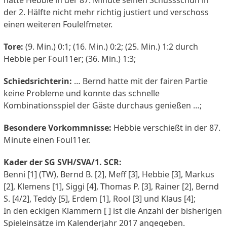
der 2. Hälfte nicht mehr richtig justiert und verschoss
einen weiteren Foulelfmeter.
Tore:
(9. Min.) 0:1; (16. Min.) 0:2; (25. Min.) 1:2 durch
Hebbie per Foul11er; (36. Min.) 1:3;
Schiedsrichterin:
… Bernd hatte mit der fairen Partie
keine Probleme und konnte das schnelle
Kombinationsspiel der Gäste durchaus genießen …;
Besondere Vorkommnisse:
Hebbie verschießt in der 87.
Minute einen Foul11er.
Kader der SG SVH/SVA/1. SCR:
Benni [1] (TW), Bernd B. [2], Meff [3], Hebbie [3], Markus
[2], Klemens [1], Siggi [4], Thomas P. [3], Rainer [2], Bernd
S. [4/2], Teddy [5], Erdem [1], Rool [3] und Klaus [4];
In den eckigen Klammern [ ] ist die Anzahl der bisherigen
Spieleinsätze im Kalenderjahr 2017 angegeben.