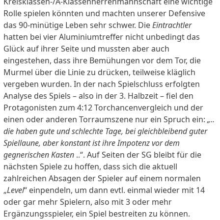
Kreisklassen-/A-Klassenherrenmannschaft eine wichtige
Rolle spielen könnten und machten unserer Defensive
das 90-minütige Leben sehr schwer. Die
Eintrachtler
hatten bei vier Aluminiumtreffer nicht unbedingt das
Glück auf ihrer Seite und mussten aber auch
eingestehen, dass ihre Bemühungen vor dem Tor, die
Murmel über die Linie zu drücken, teilweise kläglich
vergeben wurden. In der nach Spielschluss erfolgten
Analyse des Spiels – also in der 3. Halbzeit – fiel den
Protagonisten zum 4:12 Torchancenvergleich und der
einen oder anderen Torraumszene nur ein Spruch ein:
„..
die haben gute und schlechte Tage, bei gleichbleibend guter
Spiellaune, aber konstant ist ihre Impotenz vor dem
gegnerischen Kasten
..“. Auf Seiten der SG bleibt für die
nächsten Spiele zu hoffen, dass sich die aktuell
zahlreichen Absagen der Spieler auf einem normalen
„
Level
“ einpendeln, um dann evtl. einmal wieder mit 14
oder gar mehr Spielern, also mit 3 oder mehr
Ergänzungsspieler, ein Spiel bestreiten zu können.