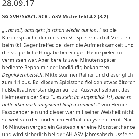
28.09.17
SG SVH/SVA/1. SCR : ASV Michelfeld 4:2 (3:2)
„..
na toll,
dass geht ja schon wieder gut los
..“ so die
Körpersprache der meisten SG-Spieler nach 4 Minuten
beim 0:1 Gegentreffer, bei dem die Aufmerksamkeit und
die körperliche Hingabe bei einigen Heimspieler zu
vermissen war. Aber bereits zwei Minuten später
bediente Beppo mit der landläufig bekannten
Degnickerübersicht
Mittelstürmer Rainer und dieser glich
zum 1:1 aus. Bei diesem Spielstand fiel den etwas älteren
Fußballsachverständigen auf der Auswechselbank des
Heimteams der Satz “..
es steht im Augenblick 1:1, aber es
hätte aber auch umgekehrt laufen können!
..” von Heribert
Fassbender ein und dieser war mit seiner Weisheit nicht
so weit von der modernen Fußballanalyse entfernt. Nach
16 Minuten vergab ein Gästespieler eine Monsterchance
und wird sicherlich bei der AH-ASV-Jahresabschlussfeier