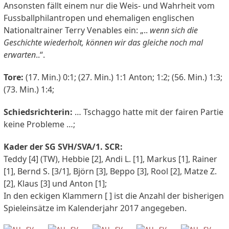
Ansonsten fällt einem nur die Weis- und Wahrheit vom
Fussballphilantropen und ehemaligen englischen
Nationaltrainer Terry Venables ein: „..
wenn sich die
Geschichte wiederholt, können wir das gleiche noch mal
erwarten
..“.
Tore:
(17. Min.) 0:1; (27. Min.) 1:1 Anton; 1:2; (56. Min.) 1:3;
(73. Min.) 1:4;
Schiedsrichterin:
… Tschaggo hatte mit der fairen Partie
keine Probleme …;
Kader der SG SVH/SVA/1. SCR:
Teddy [4] (TW), Hebbie [2], Andi L. [1], Markus [1], Rainer
[1], Bernd S. [3/1], Björn [3], Beppo [3], Rool [2], Matze Z.
[2], Klaus [3] und Anton [1];
In den eckigen Klammern [ ] ist die Anzahl der bisherigen
Spieleinsätze im Kalenderjahr 2017 angegeben.