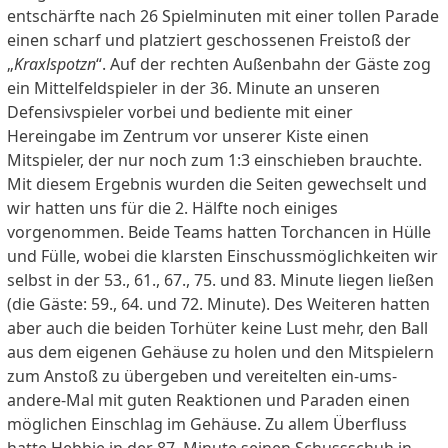
entschärfte nach 26 Spielminuten mit einer tollen Parade
einen scharf und platziert geschossenen Freistoß der
„
Kraxlspotzn
“. Auf der rechten Außenbahn der Gäste zog
ein Mittelfeldspieler in der 36. Minute an unseren
Defensivspieler vorbei und bediente mit einer
Hereingabe im Zentrum vor unserer Kiste einen
Mitspieler, der nur noch zum 1:3 einschieben brauchte.
Mit diesem Ergebnis wurden die Seiten gewechselt und
wir hatten uns für die 2. Hälfte noch einiges
vorgenommen. Beide Teams hatten Torchancen in Hülle
und Fülle, wobei die klarsten Einschussmöglichkeiten wir
selbst in der 53., 61., 67., 75. und 83. Minute liegen ließen
(die Gäste: 59., 64. und 72. Minute). Des Weiteren hatten
aber auch die beiden Torhüter keine Lust mehr, den Ball
aus dem eigenen Gehäuse zu holen und den Mitspielern
zum Anstoß zu übergeben und vereitelten ein-ums-
andere-Mal mit guten Reaktionen und Paraden einen
möglichen Einschlag im Gehäuse. Zu allem Überfluss
hatte Hebbie in der 87. Minute seinen Schussschuh in