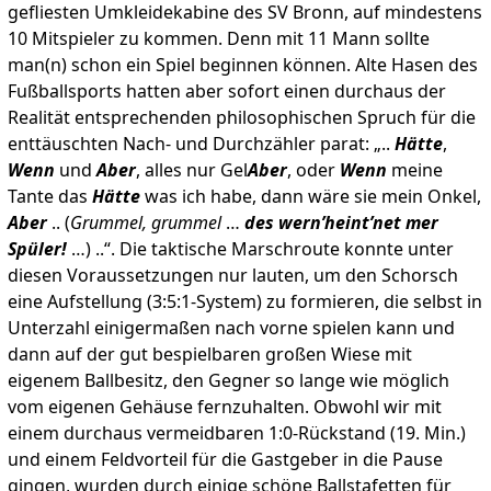
gefliesten Umkleidekabine des SV Bronn, auf mindestens
10 Mitspieler zu kommen. Denn mit 11 Mann sollte
man(n) schon ein Spiel beginnen können. Alte Hasen des
Fußballsports hatten aber sofort einen durchaus der
Realität entsprechenden philosophischen Spruch für die
enttäuschten Nach- und Durchzähler parat: „..
Hätte
,
Wenn
und
Aber
, alles nur Gel
Aber
, oder
Wenn
meine
Tante das
Hätte
was ich habe, dann wäre sie mein Onkel,
Aber
.. (
Grummel, grummel
…
des wern’heint’net mer
Spüler!
…) ..“. Die taktische Marschroute konnte unter
diesen Voraussetzungen nur lauten, um den Schorsch
eine Aufstellung (3:5:1-System) zu formieren, die selbst in
Unterzahl einigermaßen nach vorne spielen kann und
dann auf der gut bespielbaren großen Wiese mit
eigenem Ballbesitz, den Gegner so lange wie möglich
vom eigenen Gehäuse fernzuhalten. Obwohl wir mit
einem durchaus vermeidbaren 1:0-Rückstand (19. Min.)
und einem Feldvorteil für die Gastgeber in die Pause
gingen, wurden durch einige schöne Ballstafetten für