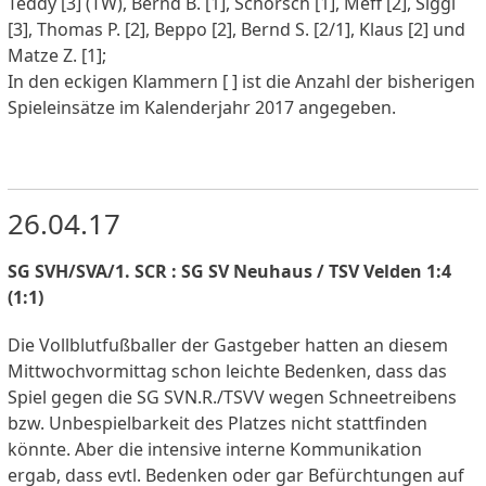
Teddy [3] (TW), Bernd B. [1], Schorsch [1], Meff [2], Siggi
[3], Thomas P. [2], Beppo [2], Bernd S. [2/1], Klaus [2] und
Matze Z. [1];
In den eckigen Klammern [ ] ist die Anzahl der bisherigen
Spieleinsätze im Kalenderjahr 2017 angegeben.
26.04.17
SG SVH/SVA/1. SCR : SG SV Neuhaus / TSV Velden 1:4
(1:1)
Die Vollblutfußballer der Gastgeber hatten an diesem
Mittwochvormittag schon leichte Bedenken, dass das
Spiel gegen die SG SVN.R./TSVV wegen Schneetreibens
bzw. Unbespielbarkeit des Platzes nicht stattfinden
könnte. Aber die intensive interne Kommunikation
ergab, dass evtl. Bedenken oder gar Befürchtungen auf