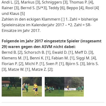
Andi L. [2], Markus [3], Schniggers [3], Thomas P. [4],
Rainer [3], Bernd S. [5/*3], Teddy [6], Beppo [4], Rool [4]
und Klaus [5]
Zahlen in den eckigen Klammern [ ] 1. Zahl = bisherige
Spieleinsätze im Kalenderjahr 2017 – *2. Zahl = SR-
Einsätze im Jahr 2017.
Folgende im Jahr 2017 eingesetzte Spieler (insgesamt
29) waren gegen den ASVM nicht dabei:
Bernd B. [2], Schorsch B. [1], Ewald D. [1], Meff D. [3],
Klemens M. [1], Benni K. [1], Fabian M. [1], Siggi M. [4],
Florian P. [2], Michl P. [1], Sven P. [1], Björn S. [3], Idris S.
[3], Matze W. [1], Matze Z. [2];