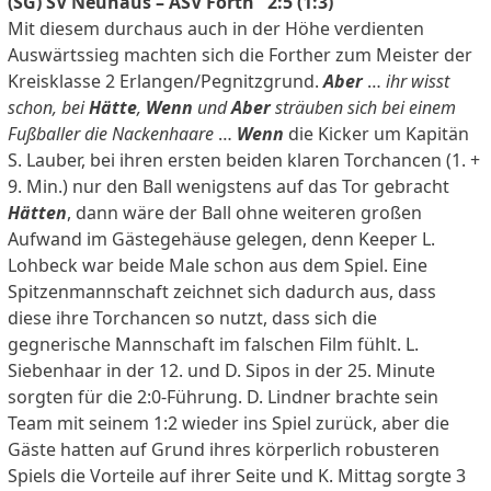
(SG) SV Neuhaus – ASV Forth 2:5 (1:3)
Mit diesem durchaus auch in der Höhe verdienten
Auswärtssieg machten sich die Forther zum Meister der
Kreisklasse 2 Erlangen/Pegnitzgrund.
Aber
…
ihr wisst
schon, bei
Hätte
,
Wenn
und
Aber
sträuben sich bei einem
Fußballer die Nackenhaare
…
Wenn
die Kicker um Kapitän
S. Lauber, bei ihren ersten beiden klaren Torchancen (1. +
9. Min.) nur den Ball wenigstens auf das Tor gebracht
Hätten
, dann wäre der Ball ohne weiteren großen
Aufwand im Gästegehäuse gelegen, denn Keeper L.
Lohbeck war beide Male schon aus dem Spiel. Eine
Spitzenmannschaft zeichnet sich dadurch aus, dass
diese ihre Torchancen so nutzt, dass sich die
gegnerische Mannschaft im falschen Film fühlt. L.
Siebenhaar in der 12. und D. Sipos in der 25. Minute
sorgten für die 2:0-Führung. D. Lindner brachte sein
Team mit seinem 1:2 wieder ins Spiel zurück, aber die
Gäste hatten auf Grund ihres körperlich robusteren
Spiels die Vorteile auf ihrer Seite und K. Mittag sorgte 3