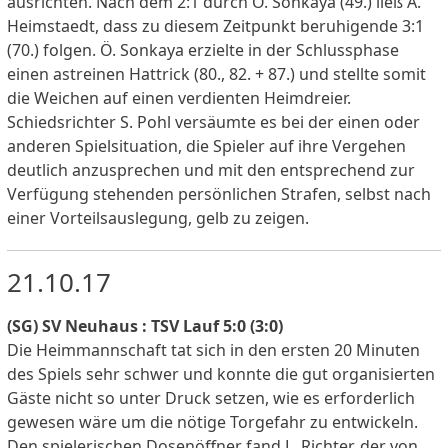
ausrichten. Nach dem 2:1 durch Ö. Sonkaya (49.) ließ A.
Heimstaedt, dass zu diesem Zeitpunkt beruhigende 3:1
(70.) folgen. Ö. Sonkaya erzielte in der Schlussphase
einen astreinen Hattrick (80., 82. + 87.) und stellte somit
die Weichen auf einen verdienten Heimdreier.
Schiedsrichter S. Pohl versäumte es bei der einen oder
anderen Spielsituation, die Spieler auf ihre Vergehen
deutlich anzusprechen und mit den entsprechend zur
Verfügung stehenden persönlichen Strafen, selbst nach
einer Vorteilsauslegung, gelb zu zeigen.
21.10.17
(SG) SV Neuhaus : TSV Lauf 5:0 (3:0)
Die Heimmannschaft tat sich in den ersten 20 Minuten
des Spiels sehr schwer und konnte die gut organisierten
Gäste nicht so unter Druck setzen, wie es erforderlich
gewesen wäre um die nötige Torgefahr zu entwickeln.
Den spielerischen Dosenöffner fand L. Richter, der von