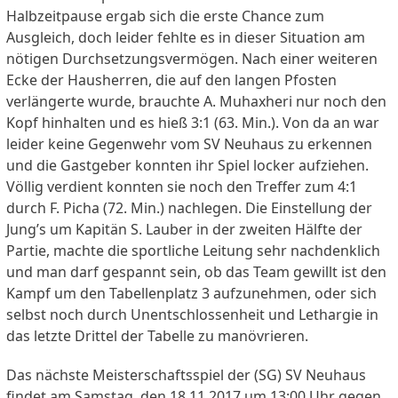
Halbzeitpause ergab sich die erste Chance zum
Ausgleich, doch leider fehlte es in dieser Situation am
nötigen Durchsetzungsvermögen. Nach einer weiteren
Ecke der Hausherren, die auf den langen Pfosten
verlängerte wurde, brauchte A. Muhaxheri nur noch den
Kopf hinhalten und es hieß 3:1 (63. Min.). Von da an war
leider keine Gegenwehr vom SV Neuhaus zu erkennen
und die Gastgeber konnten ihr Spiel locker aufziehen.
Völlig verdient konnten sie noch den Treffer zum 4:1
durch F. Picha (72. Min.) nachlegen. Die Einstellung der
Jung’s um Kapitän S. Lauber in der zweiten Hälfte der
Partie, machte die sportliche Leitung sehr nachdenklich
und man darf gespannt sein, ob das Team gewillt ist den
Kampf um den Tabellenplatz 3 aufzunehmen, oder sich
selbst noch durch Unentschlossenheit und Lethargie in
das letzte Drittel der Tabelle zu manövrieren.
Das nächste Meisterschaftsspiel der (SG) SV Neuhaus
findet am Samstag, den 18.11.2017 um 13:00 Uhr gegen