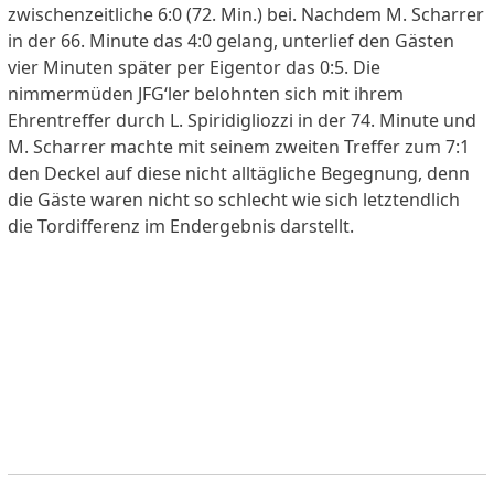
zwischenzeitliche 6:0 (72. Min.) bei. Nachdem M. Scharrer
in der 66. Minute das 4:0 gelang, unterlief den Gästen
vier Minuten später per Eigentor das 0:5. Die
nimmermüden JFG‘ler belohnten sich mit ihrem
Ehrentreffer durch L. Spiridigliozzi in der 74. Minute und
M. Scharrer machte mit seinem zweiten Treffer zum 7:1
den Deckel auf diese nicht alltägliche Begegnung, denn
die Gäste waren nicht so schlecht wie sich letztendlich
die Tordifferenz im Endergebnis darstellt.
16.09.17
1. FC Eschenau : (SG) SV Neuhaus 3:5 (2:1)
Da der 1. FC Eschenau aktuell die Sanierung seiner drei
vorhandenen Plätze von Grund auf durchführt
(Bewässerungsanlage, Untergrundsanierung,