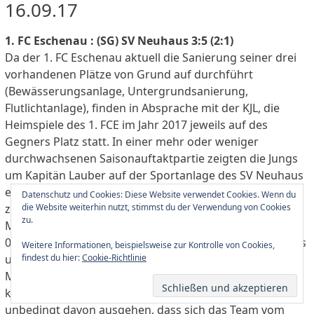
Flutlichtanlage), finden in Absprache mit der KJL, die
Heimspiele des 1. FCE im Jahr 2017 jeweils auf des
Gegners Platz statt. In einer mehr oder weniger
durchwachsenen Saisonauftaktpartie zeigten die Jungs
um Kapitän Lauber auf der Sportanlage des SV Neuhaus
eine sehr schwankende Leistung und konnten nicht
zuletzt, auf Grund der sehr aufwühlenden letzten 7
Minuten das Spiel für sich entscheiden. S. Neugebauers
0:1 (7. Min.) glichen die „Gastgeber“ nach 24 Minuten aus
und Y. Hager ließ mit seinem zweiten Treffer in der 35.
Minute das 2:1 folgen. Bis zum 2:2 durch S. Barth (66.)
konnte der fußballinteressierte Zuschauer nicht
Datenschutz und Cookies: Diese Website verwendet Cookies. Wenn du
unbedingt davon ausgehen, dass sich das Team vom
die Website weiterhin nutzt, stimmst du der Verwendung von Cookies
Betreuerteam Seitz/Umlauf noch so aufrappelt und die
zu.
Begegnung für sich entscheiden würde. S. Barth (83.
Weitere Informationen, beispielsweise zur Kontrolle von Cookies,
Min.) und Ö. Sonkaya (86. Min.) ließen das 2:3 bzw. 2:4
findest du hier:
Cookie-Richtlinie
folgen. M. Denndorf von den „Gastgebern“ machte es
zwei Minuten vor dem Schlusspfiff mit seinem 3:4 noch
einmal spannend, aber D. Lindner nahm mit dem 3:5-