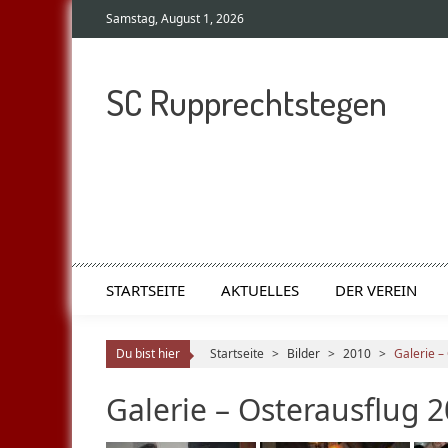
Samstag, August 1, 2026
SC Rupprechtstegen
STARTSEITE
AKTUELLES
DER VEREIN
Du bist hier
Startseite
>
Bilder
>
2010
>
Galerie –
Galerie – Osterausflug 