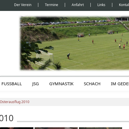
Der Verein
Termine
Anfahrt
Links
Konta
FUSSBALL
JSG
GYMNASTIK
SCHACH
IM GED
 Osterausflug 2010
2010