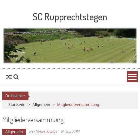
SC Rupprechtstegen
Du bist hier
Startseite
>
Allgemein
>
Mitgliederversammlung
Mitgliederversammlung
von
Detlef Seidler
-
6. Juli 2017
Allgemein