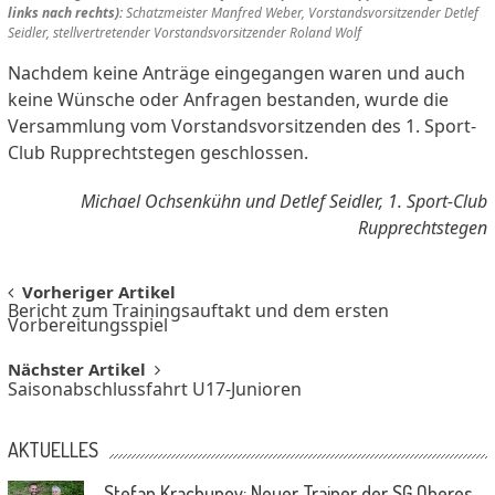
links nach rechts):
Schatzmeister Manfred Weber, Vorstandsvorsitzender Detlef
Seidler, stellvertretender Vorstandsvorsitzender Roland Wolf
Nachdem keine Anträge eingegangen waren und auch
keine Wünsche oder Anfragen bestanden, wurde die
Versammlung vom Vorstandsvorsitzenden des 1. Sport-
Club Rupprechtstegen geschlossen.
Michael Ochsenkühn und Detlef Seidler, 1. Sport-Club
Rupprechtstegen
Post
Vorheriger Artikel
Bericht zum Trainingsauftakt und dem ersten
navigation
Vorbereitungsspiel
Nächster Artikel
Saisonabschlussfahrt U17-Junioren
AKTUELLES
Stefan Krachunov: Neuer Trainer der SG Oberes