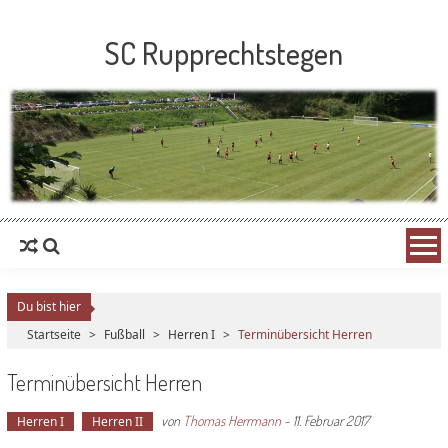
SC Rupprechtstegen
Du bist hier
Startseite
>
Fußball
>
Herren I
>
Terminübersicht Herren
Terminübersicht Herren
von
Thomas Herrmann
-
11. Februar 2017
Herren I
Herren II