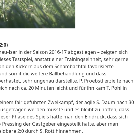
2:0)
au-Isar in der Saison 2016-17 abgestiegen – zeigten sich
ses Testspiel, anstatt einer Trainingseinheit, sehr gerne
von den Kickern aus dem Schambachtal favorisierte
und somit die weitere Ballbehandlung und dass
erhastet, sehr ungenau darstellte. P. Proebstl erzielte nach
ich nach ca. 20 Minuten leicht und für ihn kam T. Pohl in
i einem fair geführten Zweikampf, der agile S. Daum nach 30
ausgetragen werden musste und es bleibt zu hoffen, dass
ieser Phase des Spiels hatte man den Eindruck, dass sich
 Pressing der Gastgeber eingestellt hatte, aber man
idbare 2:0 durch S. Rott hinnehmen.