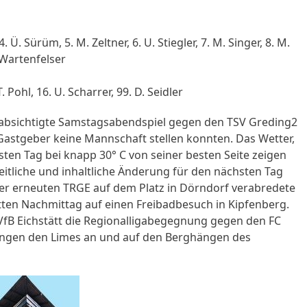
 Ü. Sürüm, 5. M. Zeltner, 6. U. Stiegler, 7. M. Singer, 8. M.
. Wartenfelser
T. Pohl, 16. U. Scharrer, 99. D. Seidler
beabsichtigte Samstagsabendspiel gegen den TSV Greding2
e Gastgeber keine Mannschaft stellen konnten. Das Wetter,
ten Tag bei knapp 30° C von seiner besten Seite zeigen
eitliche und inhaltliche Änderung für den nächsten Tag
er erneuten TRGE auf dem Platz in Dörndorf verabredete
etten Nachmittag auf einen Freibadbesuch in Kipfenberg.
VfB Eichstätt die Regionalligabegegnung gegen den FC
gingen den Limes an und auf den Berghängen des