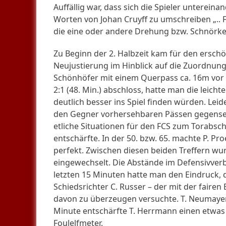
Auffällig war, dass sich die Spieler unterein
Worten von Johan Cruyff zu umschreiben „.. Fuß
die eine oder andere Drehung bzw. Schnörkel
Zu Beginn der 2. Halbzeit kam für den erschö
Neujustierung im Hinblick auf die Zuordn
Schönhöfer mit einem Querpass ca. 16m vor
2:1 (48. Min.) abschloss, hatte man die leic
deutlich besser ins Spiel finden würden. Leide
den Gegner vorhersehbaren Pässen gegenseit
etliche Situationen für den FCS zum Torabsc
entschärfte. In der 50. bzw. 65. machte P. Pr
perfekt. Zwischen diesen beiden Treffern wur
eingewechselt. Die Abstände im Defensivver
letzten 15 Minuten hatte man den Eindruck, 
Schiedsrichter C. Russer – der mit der faire
davon zu überzeugen versuchte. T. Neumayer er
Minute entschärfte T. Herrmann einen etwas
Foulelfmeter.