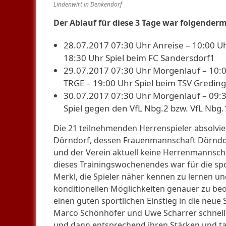
Lindenwirt in Denkendorf
Der Ablauf für diese 3 Tage war folgender
28.07.2017 07:30 Uhr Anreise – 10:00 Uh
18:30 Uhr Spiel beim FC Sandersdorf1
29.07.2017 07:30 Uhr Morgenlauf – 10:0
TRGE – 19:00 Uhr Spiel beim TSV Gredin
30.07.2017 07:30 Uhr Morgenlauf – 09:30
Spiel gegen den VfL Nbg.2 bzw. VfL Nbg
Die 21 teilnehmenden Herrenspieler absolvier
Dörndorf, dessen Frauenmannschaft Dörndorf-
und der Verein aktuell keine Herrenmannsc
dieses Trainingswochenendes war für die spo
Merkl, die Spieler näher kennen zu lernen un
konditionellen Möglichkeiten genauer zu be
einen guten sportlichen Einstieg in die neue 
Marco Schönhöfer und Uwe Scharrer schnell d
und dann entsprechend ihren Stärken und tak