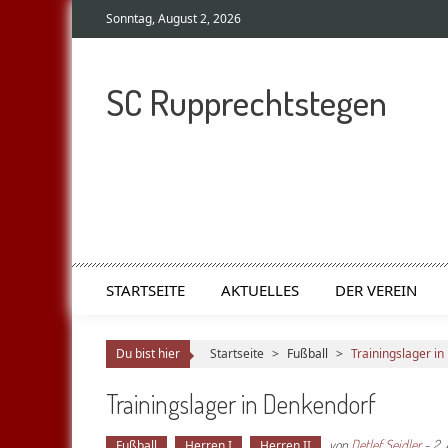
Sonntag, August 2, 2026
SC Rupprechtstegen
STARTSEITE
AKTUELLES
DER VEREIN
Du bist hier
Startseite
>
Fußball
>
Trainingslager i
Trainingslager in Denkendorf
von
Detlef Seidler
-
2.
Fußball
Herren I
Herren II