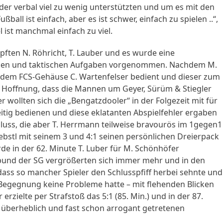
ander verbal viel zu wenig unterstützten und um es mit den
ball ist einfach, aber es ist schwer, einfach zu spielen ..“,
 ist manchmal einfach zu viel.
pften N. Röhricht, T. Lauber und es wurde eine
ungen und taktischen Aufgaben vorgenommen. Nachdem M.
 dem FCS-Gehäuse C. Wartenfelser bedient und dieser zum
hte Hoffnung, dass die Mannen um Geyer, Sürüm & Stiegler
r wollten sich die „Bengatzdooler“ in der Folgezeit mit für
ig bedienen und diese eklatanten Abspielfehler ergaben
hluss, die aber T. Herrmann teilweise bravourös im 1gegen1
oebstl mit seinem 3 und 4:1 seinen persönlichen Dreierpack
de in der 62. Minute T. Luber für M. Schönhöfer
bund der SG vergrößerten sich immer mehr und in den
dass so mancher Spieler den Schlusspfiff herbei sehnte und
n Begegnung keine Probleme hatte – mit flehenden Blicken
zielte per Strafstoß das 5:1 (85. Min.) und in der 87.
 überheblich und fast schon arrogant getretenen