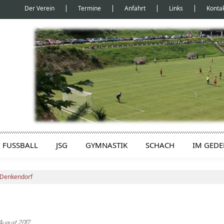
Der Verein
Termine
Anfahrt
Links
Konta
FUSSBALL
JSG
GYMNASTIK
SCHACH
IM GED
n Denkendorf
 August 2017