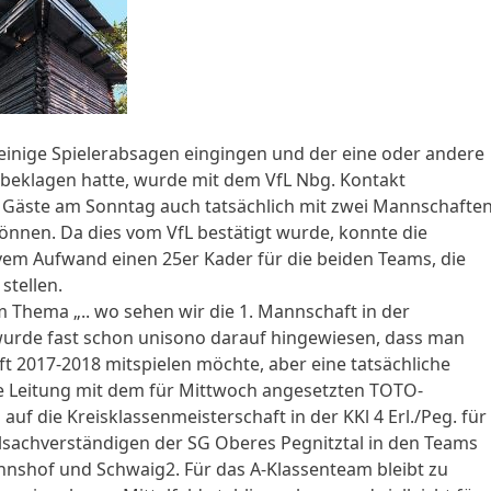
inige Spielerabsagen eingingen und der eine oder andere
 beklagen hatte, wurde mit dem VfL Nbg. Kontakt
 Gäste am Sonntag auch tatsächlich mit zwei Mannschafte
können. Da dies vom VfL bestätigt wurde, konnte die
em Aufwand einen 25er Kader für die beiden Teams, die
stellen.
 Thema „.. wo sehen wir die 1. Mannschaft in der
 wurde fast schon unisono darauf hingewiesen, dass man
aft 2017-2018 mitspielen möchte, aber eine tatsächliche
he Leitung mit dem für Mittwoch angesetzten TOTO-
auf die Kreisklassenmeisterschaft in der KKl 4 Erl./Peg. für
lsachverständigen der SG Oberes Pegnitztal in den Teams
nshof und Schwaig2. Für das A-Klassenteam bleibt zu